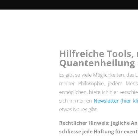
Hilfreiche Tools,
Quantenheilung 
Es gibt so viele Möglichkeiten, da
meiner Philosophie, jedem Mens
ermöglichen, biete ich hier versch
sich in meinen
Newsletter (hier kl
etwas Neues gibt.
Rechtlicher Hinweis: jegliche A
schliesse jede Haftung für event