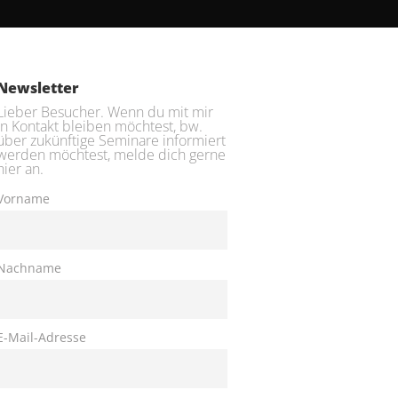
Newsletter
Lieber Besucher. Wenn du mit mir
in Kontakt bleiben möchtest, bw.
über zukünftige Seminare informiert
werden möchtest, melde dich gerne
hier an.
Vorname
Nachname
E-Mail-Adresse