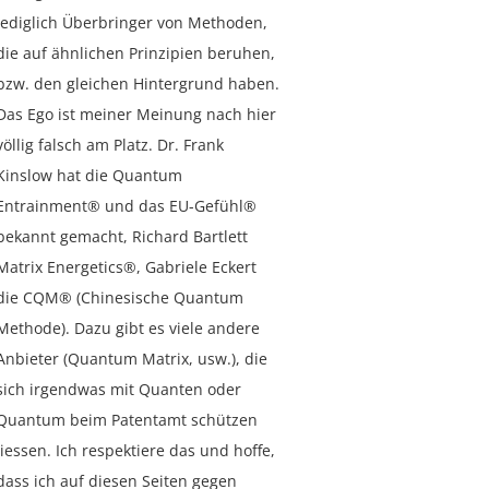
lediglich Überbringer von Methoden,
die auf ähnlichen Prinzipien beruhen,
bzw. den gleichen Hintergrund haben.
Das Ego ist meiner Meinung nach hier
völlig falsch am Platz. Dr. Frank
Kinslow hat die Quantum
Entrainment® und das EU-Gefühl®
bekannt gemacht, Richard Bartlett
Matrix Energetics®, Gabriele Eckert
die CQM® (Chinesische Quantum
Methode). Dazu gibt es viele andere
Anbieter (Quantum Matrix, usw.), die
sich irgendwas mit Quanten oder
Quantum beim Patentamt schützen
liessen. Ich respektiere das und hoffe,
dass ich auf diesen Seiten gegen