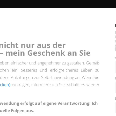
 nicht nur aus der
– mein Geschenk an Sie
s Leben einfacher und angenehmer zu gestalten. Gemäß
chen ein besseres und erfolgreicheres Leben zu
iedene Anleitungen zur Selbstanwendung an. Wenn Sie
icken)
eintragen, informiere ich Sie, sobald es wieder
nwendung erfolgt auf eigene Verantwortung! Ich
uelle Folgen aus.