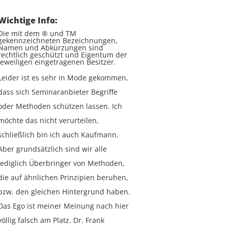
Wichtige Info:
Die mit dem ® und TM
gekennzeichneten Bezeichnungen,
Namen und Abkürzungen sind
rechtlich geschützt und Eigentum der
jeweiligen eingetragenen Besitzer.
Leider ist es sehr in Mode gekommen,
dass sich Seminaranbieter Begriffe
oder Methoden schützen lassen. Ich
möchte das nicht verurteilen,
schließlich bin ich auch Kaufmann.
Aber grundsätzlich sind wir alle
lediglich Überbringer von Methoden,
die auf ähnlichen Prinzipien beruhen,
bzw. den gleichen Hintergrund haben.
Das Ego ist meiner Meinung nach hier
völlig falsch am Platz. Dr. Frank