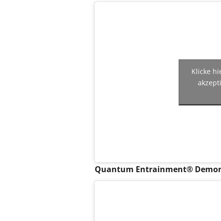
Klicke h
akzept
Quantum Entrainment® Demons