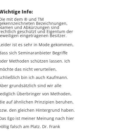
Wichtige Info:
Die mit dem ® und TM
gekennzeichneten Bezeichnungen,
Namen und Abkürzungen sind
rechtlich geschützt und Eigentum der
jeweiligen eingetragenen Besitzer.
Leider ist es sehr in Mode gekommen,
dass sich Seminaranbieter Begriffe
oder Methoden schützen lassen. Ich
möchte das nicht verurteilen,
schließlich bin ich auch Kaufmann.
Aber grundsätzlich sind wir alle
lediglich Überbringer von Methoden,
die auf ähnlichen Prinzipien beruhen,
bzw. den gleichen Hintergrund haben.
Das Ego ist meiner Meinung nach hier
völlig falsch am Platz. Dr. Frank