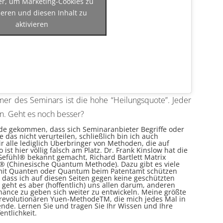
ier, um Marketing-Cookies zu
ieren und diesen Inhalt zu
aktivieren
er des Seminars ist die hohe “Heilungsquote”. Jeder
on. Geht es noch besser?
Mode gekommen, dass sich Seminaranbieter Begriffe oder
das nicht verurteilen, schließlich bin ich auch
r alle lediglich Überbringer von Methoden, die auf
ist hier völlig falsch am Platz. Dr. Frank Kinslow hat die
fühl® bekannt gemacht, Richard Bartlett Matrix
® (Chinesische Quantum Methode). Dazu gibt es viele
 mit Quanten oder Quantum beim Patentamt schützen
e, dass ich auf diesen Seiten gegen keine geschützten
h geht es aber (hoffentlich) uns allen darum, anderen
ance zu geben sich weiter zu entwickeln. Meine größte
 revolutionären Yuen-MethodeTM, die mich jedes Mal in
ende. Lernen Sie und tragen Sie Ihr Wissen und Ihre
entlichkeit.