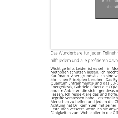
Klicke h
akzept
Das Wunderbare für jeden Teilnehm
hilft jedem und alle profitieren dav
Wichtige Info: Leider ist es sehr in 
Methoden schützen lassen. Ich möchte 
Kaufmann. Aber grundsätzlich sind wi
ähnlichen Prinzipien beruhen. Das Ego 
Quantum Entrainment® und das EU-Ge
Energetics®, Gabriele Eckert die CQM
andere Anbieter, die sich irgendwas
liessen. Ich respektiere das und hoff
Begriffe verstossen habe. Letztendlic
Menschen zu helfen und jedem die Ch
Achtung hat Dr. Kam Yuen mit seiner
Erstaunen versetzt, wenn ich sie anw
Fähigkeiten zum Wohle aller in die Öff