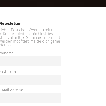
Newsletter
Lieber Besucher. Wenn du mit mir
in Kontakt bleiben möchtest, bw.
über zukünftige Seminare informiert
werden möchtest, melde dich gerne
hier an.
Vorname
Nachname
E-Mail-Adresse