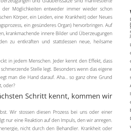
Überzeugungen und Glaubenssätze sind manifestierte
r der Möglichkeiten entweder immer wieder schon
ischen Körper, ein Leiden, eine Krankheit) oder Neues
ungsprozess, ein gesünderes Organ) hervorbringen. Auf
en, krankmachende innere Bilder und Überzeugungen
en zu entkräften und stattdessen neue, heilsame
teckt in jedem Menschen. Jeder kennt den Effekt, dass
 schmerzende Stelle legt. Besonders wenn das eigene
 legt man die Hand darauf. Aha… so ganz ohne Grund
t, oder?
chsten Schritt kennt, kommen wir
lbst. Wir stossen diesen Prozess bei uns oder einer
lgt nur eine Reaktion auf den Impuls, den wir anregen.
nenergie, nicht durch den Behandler. Krankheit oder