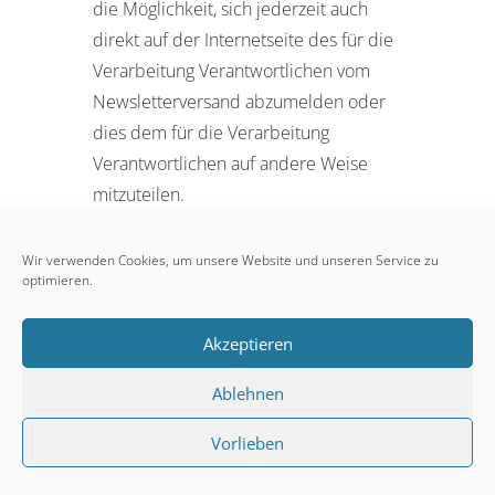
die Möglichkeit, sich jederzeit auch
direkt auf der Internetseite des für die
Verarbeitung Verantwortlichen vom
Newsletterversand abzumelden oder
dies dem für die Verarbeitung
Verantwortlichen auf andere Weise
mitzuteilen.
Newsletter-Tracking
Wir verwenden Cookies, um unsere Website und unseren Service zu
optimieren.
Die Newsletter von Klaus Knüpfer 2pm
Coach enthalten sogenannte Zählpixel.
Akzeptieren
Ein Zählpixel ist eine Miniaturgrafik, die
in solche E-Mails eingebettet wird,
Ablehnen
welche im HTML-Format versendet
Vorlieben
werden, um eine Logdatei-
Aufzeichnung und eine Logdatei-