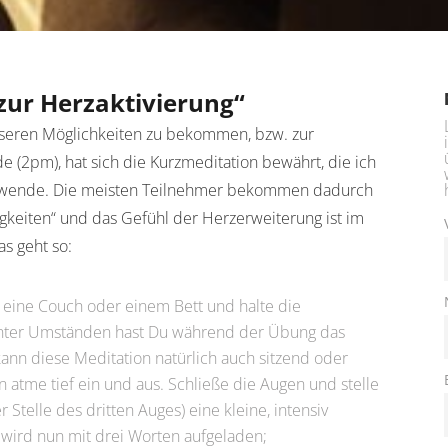
zur Herzaktivierung“
seren Möglichkeiten zu bekommen, bzw. zur
 (2pm), hat sich die Kurzmeditation bewährt, die ich
nwende. Die meisten Teilnehmer bekommen dadurch
igkeiten“ und das Gefühl der Herzerweiterung ist im
s geht so:
l, eine Couch oder einem Bett und halte die
Unter Umständen hast Du während der Übung das
 kann diese Meditation natürlich auch sitzend oder
 atme tief ein und aus. Schließe die Augen und stelle
Stelle des dritten Auges) eine kleine, intensiv
 wird nun mit drei Worten aufgeladen;