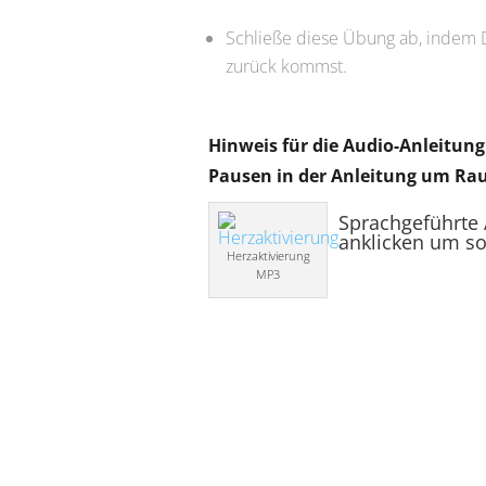
Schließe diese Übung ab, indem D
zurück kommst.
Hinweis für die Audio-Anleitung
Pausen in der Anleitung um Ra
Sprachgeführte
anklicken um sof
Herzaktivierung
MP3