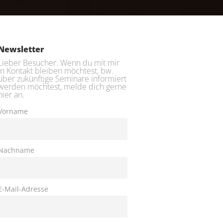
Newsletter
Lieber Besucher. Wenn du mit mir
in Kontakt bleiben möchtest, bw.
über zukünftige Seminare informiert
werden möchtest, melde dich gerne
hier an.
Vorname
Nachname
E-Mail-Adresse