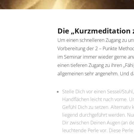
Die „Kurzmeditation 
Um einen schnelleren Zugang zu un
Vorbereitung der 2 – Punkte Methode
im Seminar immer wieder gerne a
einen tieferen Zugang zu ihren „Fäh
allgemeinen sehr angenehm. Und da
Stelle Dich vor einen Sessel/Stuh
Handflächen leicht nach vorne. 
Gefühl Dich zu setzen. Alternativ
liegend durchgeführt werden. Nun
Dir zwischen Deinen Augen (an der 
leuchtende Perle vor. Diese Perle