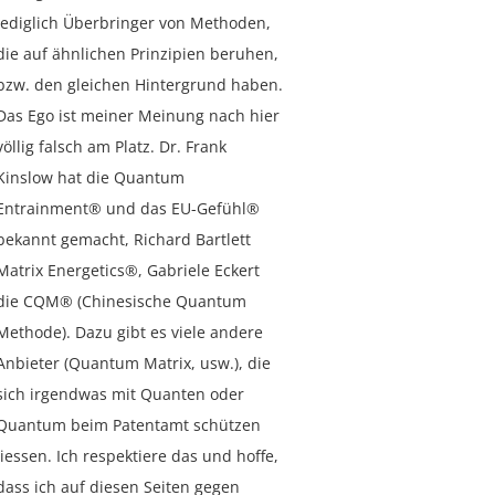
lediglich Überbringer von Methoden,
die auf ähnlichen Prinzipien beruhen,
bzw. den gleichen Hintergrund haben.
Das Ego ist meiner Meinung nach hier
völlig falsch am Platz. Dr. Frank
Kinslow hat die Quantum
Entrainment® und das EU-Gefühl®
bekannt gemacht, Richard Bartlett
Matrix Energetics®, Gabriele Eckert
die CQM® (Chinesische Quantum
Methode). Dazu gibt es viele andere
Anbieter (Quantum Matrix, usw.), die
sich irgendwas mit Quanten oder
Quantum beim Patentamt schützen
liessen. Ich respektiere das und hoffe,
dass ich auf diesen Seiten gegen